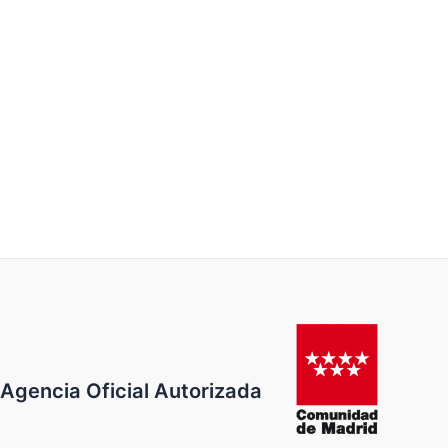
encantado de facilitarte todos los detalles qué quieras saber
como: punto de encuentro, recorrido, precio, horarios, días, etc.,
a la vez qué darán respuesta a las dudas qué puedas tener.
Si eres de la ciudad, cómo si vienes a visitarla y quieres conocer
todos los detalles y los lugares más importantes, con sus
anécdotas y su historia, nuestro autobús panorámico y la visita
guiada por el centro de la ciudad, te están esperando, para qué
disfrutes junto con las personas qué tú quieras de una jornada
especial por un precio muy económico.
Agencia Oficial Autorizada