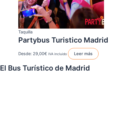
Taquilla
Partybus Turistico Madrid
Desde:
29,00
€
Leer más
IVA incluido
El Bus Turístico de Madrid
Te ofrecemos la alternativa más original y divertida de conocer la
ciudad de Madrid, sin necesidad de utilizar vuestro propio
vehículo, tanto si eres de la ciudad cómo si vienes de fuera y
quieres disfrutar de la ciudad de una manera diferente, nuestra
empresa te ofrece el genuino y original autobús qué recorre las
calles de Madrid, de una manera muy divertida, ya qué está
totalmente preparado para ir cantando y bailando la mejor música
del momento durante todo el recorrido ya que dispone de luces y