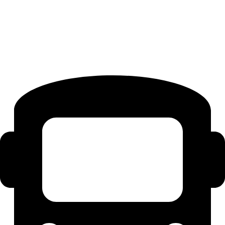
Fechas y Horarios
Sábados, Domingos y Festivos
11:30 y 16:30
12:30 y 17:30 (si se llenan los anteriores)